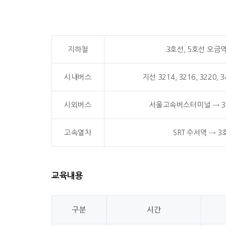
지하철
3호선, 5호선 오금
시내버스
지선 3214, 3216, 3220
시외버스
서울고속버스터미널 → 3호
고속열차
SRT 수서역 → 
교육내용
구분
시간