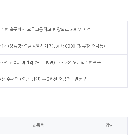
역 1번 출구에서 오금고등학교 방향으로 300M 지점
, 3414 (정류장: 오금공원사거리), 공항 6300 (정류장:오금동)
선 고속터미널역 (오금 방면) → 3호선 오금역 1번출구
3호선 수서역 (오금 방면) → 3호선 오금역 1번출구
과목명
강사