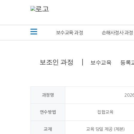
보수교육 과정
손해사정사 과정
보조인 과정
보수교육
등록
과정명
202
연수방법
집합교육
교재
교육 당일 제공 (제본)