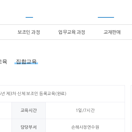
보조인 과정
업무교육 과정
교재판매
교육
집합교육
6년 제3차 신체 보조인 등록교육(완료)
교육시간
1일/7시간
담당부서
손해사정연수원