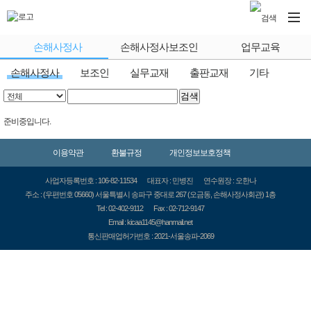
손해사정사
손해사정사보조인
업무교육
손해사정사
보조인
실무교재
출판교재
기타
검색
준비중입니다.
이용약관
환불규정
개인정보보호정책
사업자등록번호 : 106-82-11534
대표자 : 민병진
연수원장 : 오한나
주소 : (우편번호 05660) 서울특별시 송파구 중대로 267 (오금동, 손해사정사회관) 1층
Tel : 02-402-9112
Fax : 02-712-9147
Email : kicaa1145@hanmail.net
통신판매업허가번호 : 2021-서울송파-2069