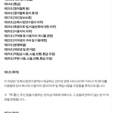
제14조 [환급]
제15조 [청약철회 등]
제16조 [청약철회 등의 효과]
제17조 [개인정보보호]
제18조 [손해사정연수원의 의무]
제19조 [회원의 ID 및 비밀번호에 대한 의무]
제20조 [이용자의 의무]
제21조 [구매평 등 이용자의 게시물 관련]
제22조 [저작권의 귀속 및 이용제한]
제23조 [분쟁해결]
제24조 [재판권 및 준거법]
제25조 [적립금 사용, 소멸, 반환, 환급 규정]
제26조 [쿠폰 사용, 소멸, 반환, 환급 규정]
제1조 (목적)
이 약관은 "손해사정연수원"에서 제공하는 인터넷 관련 서비스(이하 “서비스”라 한다)를
이용함에 있어 회사와 이용자의 권리의무 및 책임사항을 규정함을 목적으로 합니다.
※「PC통신, 무선 등을 이용하는 전자상거래에 대해서도 그 성질에 반하지 않는 한 이 약
관을 준용합니다.」