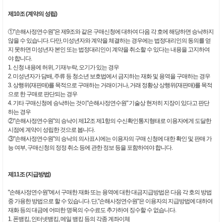
제10조 (계약의 성립)
①"손해사정연수원"은 제9조와 같은 구매신청에 대하여 다음 각 호에 해당하면 승낙하지
않을 수 있습니다. 다만, 미성년자와 계약을 체결하는 경우에는 법정대리인의 동의를 얻
지 못하면 미성년자 본인 또는 법정대리인이 계약을 취소할 수 있다는 내용을 고지하여
야 합니다.
1. 신청 내용에 허위, 기재누락, 오기가 있는 경우
2. 미성년자가 담배, 주류 등 청소년 보호법에서 금지하는 재화 및 용역을 구매하는 경우
3. 상행위(재판매)를 목적으로 구매하는 거래이거나, 거래 정황상 상행위(재판매)를 목적
으로 한 구매로 판단되는 경우
4. 기타 구매신청에 승낙하는 것이"손해사정연수원" 기술상 현저히 지장이 있다고 판단
하는 경우
②"손해사정연수원"의 승낙이 제12조 제1항의 수신확인통지형태로 이용자에게 도달한
시점에 계약이 성립한 것으로 봅니다.
③"손해사정연수원"의 승낙의 의사표시에는 이용자의 구매 신청에 대한 확인 및 판매 가
능 여부, 구매신청의 정정 취소 등에 관한 정보 등을 포함하여야 합니다.
제11조 (지급방법)
"손해사정연수원"에서 구매한 재화 또는 용역에 대한 대금지급방법은 다음 각 호의 방법
중 가용한 방법으로 할 수 있습니다. 단,"손해사정연수원"은 이용자의 지급방법에 대하여
재화 등의 대금에 어떠한 명목의 수수료도 추가하여 징수할 수 없습니다.
1. 폰뱅킹, 인터넷뱅킹, 메일 뱅킹 등의 각종 계좌이체