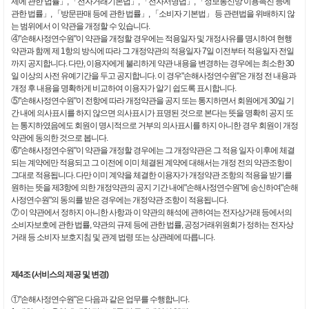
제에 관한 법률」, 「전자거래기본법」, 「전자서명법」, 「정보통신망 이용촉진 등에
관한 법률」, 「방문판매 등에 관한 법률」, 「소비자 기본법」 등 관련법을 위배하지 않
는 범위에서 이 약관을 개정할 수 있습니다.
④"손해사정연수원"이 약관을 개정할 경우에는 적용일자 및 개정사유를 명시하여 현행
약관과 함께 제 1항의 방식에 따라 그 개정약관의 적용일자 7일 이전부터 적용일자 전일
까지 공지합니다. 다만, 이용자에게 불리하게 약관 내용을 변경하는 경우에는 최소한 30
일 이상의 사전 유예기간을 두고 공지합니다. 이 경우"손해사정연수원"은 개정 전 내용과
개정 후 내용을 명확하게 비교하여 이용자가 알기 쉽도록 표시합니다.
⑤"손해사정연수원"이 전항에 따라 개정약관을 공지 또는 통지하면서 회원에게 30일 기
간 내에 의사표시를 하지 않으면 의사표시가 표명된 것으로 본다는 뜻을 명확히 공지 또
는 통지하였음에도 회원이 명시적으로 거부의 의사표시를 하지 아니한 경우 회원이 개정
약관에 동의한 것으로 봅니다.
⑥"손해사정연수원"이 약관을 개정할 경우에는 그 개정약관은 그 적용 일자 이후에 체결
되는 계약에만 적용되고 그 이전에 이미 체결된 계약에 대해서는 개정 전의 약관조항이
그대로 적용됩니다. 다만 이미 계약을 체결한 이용자가 개정약관 조항의 적용을 받기를
원하는 뜻을 제3항에 의한 개정약관의 공지 기간 내에"손해사정연수원"에 송신하여"손해
사정연수원"의 동의를 받은 경우에는 개정약관 조항이 적용됩니다.
⑦ 이 약관에서 정하지 아니한 사항과 이 약관의 해석에 관하여는 전자상거래 등에서의
소비자보호에 관한 법률, 약관의 규제 등에 관한 법률, 공정거래위원회가 정하는 전자상
거래 등 소비자 보호지침 및 관계 법령 또는 상관례에 따릅니다.
제4조 (서비스의 제공 및 변경)
①"손해사정연수원"은 다음과 같은 업무를 수행합니다.