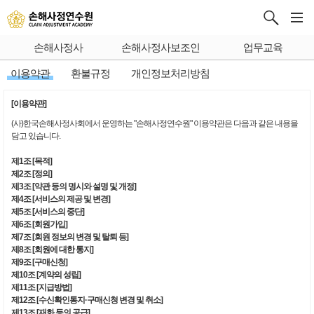
손해사정사
손해사정사보조인
업무교육
이용약관
환불규정
개인정보처리방침
[이용약관]
(사)한국손해사정사회에서 운영하는 "손해사정연수원" 이용약관은 다음과 같은 내용을
담고 있습니다.
제1조 [목적]
제2조 [정의]
제3조 [약관 등의 명시와 설명 및 개정]
제4조 [서비스의 제공 및 변경]
제5조 [서비스의 중단]
제6조 [회원가입]
제7조 [회원 정보의 변경 및 탈퇴 등]
제8조 [회원에 대한 통지]
제9조 [구매신청]
제10조 [계약의 성립]
제11조 [지급방법]
제12조 [수신확인통지·구매신청 변경 및 취소]
제13조 [재화 등의 공급]