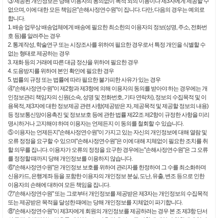
③ 제공된 개인정보는 당해 이용자의 동의없이 목적 외의 이용이나 제3자에게 제공할 수
없으며, 이에 대한 모든 책임은"손해사정연수원"이 집니다. 다만, 다음의 경우는 예외로
합니다.
1. 배송 업무상 배송업체에게 배송에 필요한 최소한의 이용자의 정보(성명, 주소, 전화번
호 등)를 알려주는 경우
2. 통계작성, 학술연구 또는 시장조사를 위하여 필요한 경우로서 특정 개인을 식별할 수
없는 형태로 제공하는 경우
3. 재화 등의 거래에 따른 대금 정산을 위하여 필요한 경우
4. 도용방지를 위하여 본인 확인에 필요한 경우
5. 법률의 규정 또는 법률에 따라 필요한 불가피한 사유가 있는 경우
④"손해사정연수원"이 제2항과 제3항에 의해 이용자의 동의를 받아야 하는 경우에는 개
인정보관리 책임자의 신원(소속, 성명 및 전화번호, 기타 연락처), 정보의 수집목적 및 이
용목적, 제3자에 대한 정보제공 관련 사항(제공받은 자, 제공목적 및 제공할 정보의 내용)
등 정보통신망이용촉진 및 정보보호 등에 관한 법률 제22조 제2항이 규정한 사항을 미리
명시하거나 고지해야 하며 이용자는 언제든지 이 동의를 철회할 수 있습니다.
⑤ 이용자는 언제든지"손해사정연수원"이 가지고 있는 자신의 개인정보에 대해 열람 및
오류 정정을 요구할 수 있으며"손해사정연수원"은 이에 대해 지체없이 필요한 조치를 취
할 의무를 집니다. 이용자가 오류의 정정을 요구한 경우에는"손해사정연수원"은 그 오류
를 정정할 때까지 당해 개인정보를 이용하지 않습니다.
⑥"손해사정연수원"은 개인정보 보호를 위하여 관리자를 한정하여 그 수를 최소화하며
신용카드, 은행계좌 등을 포함한 이용자의 개인정보 분실, 도난, 유출, 변조 등으로 인한
이용자의 손해에 대하여 모든 책임을 집니다.
⑦"손해사정연수원" 또는 그로부터 개인정보를 제공받은 제3자는 개인정보의 수집목적
또는 제공받은 목적을 달성한 때에는 당해 개인정보를 지체없이 파기합니다.
⑧"손해사정연수원"이 제3자에게 회원의 개인정보를 제공하려는 경우 본 조 제3항 단서