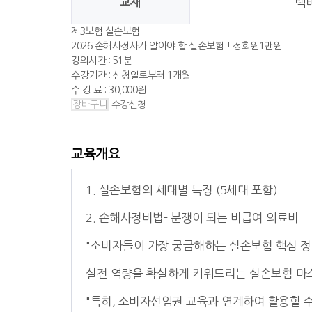
교재
택
제3보험 실손보험
2026 손해사정사가 알아야 할 실손보험 ! 정회원1만원
강의시간 :
51분
수강기간 :
신청일로부터 1개월
수 강 료 :
30,000원
장바구니
수강신청
교육개요
1. 실손보험의 세대별 특징 (5세대 포함)
2. 손해사정비법- 분쟁이 되는 비급여 의료비
"소비자들이 가장 궁금해하는 실손보험 핵심 정
실전 역량을 확실하게 키워드리는 실손보험 마스
"특히, 소비자선임권 교육과 연계하여 활용할 수