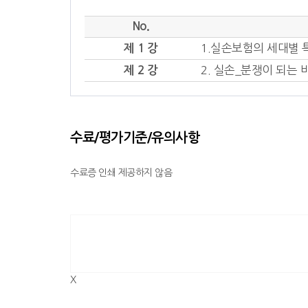
No.
제 1 강
1.실손보험의 세대별 
제 2 강
2. 실손_분쟁이 되는
수료/평가기준/유의사항
수료증 인쇄 제공하지 않음
X