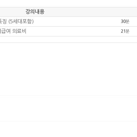
강의내용
특징 (5세대포함)
30
분
 비급여 의료비
21
분