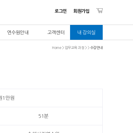
로그인
회원가입
연수원안내
고객센터
내 강의실
Home > 업무교육 과정 > >
수강안내
회원1만원
51분